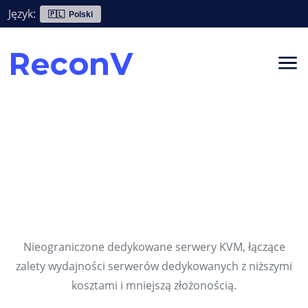
Język:
🇵🇱 Polski
Pełne izolowanie i
niezależnie środowisko z
dedykowanymi zasobami
Nieograniczone dedykowane serwery KVM, łączące
zalety wydajności serwerów dedykowanych z niższymi
kosztami i mniejszą złożonością.