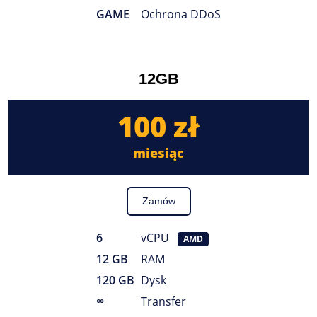
GAME
Ochrona DDoS
12GB
100 zł
miesiąc
Zamów
6
vCPU
AMD
12 GB
RAM
120 GB
Dysk
∞
Transfer