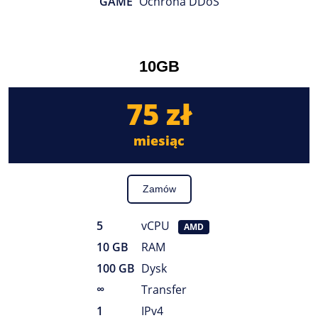
GAME
Ochrona DDoS
10GB
75 zł
miesiąc
Zamów
5
vCPU
AMD
10 GB
RAM
100 GB
Dysk
∞
Transfer
1
IPv4