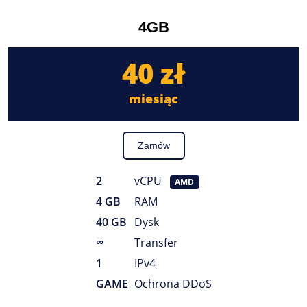
4GB
40 zł
miesiąc
Zamów
2
vCPU
AMD
4 GB
RAM
40 GB
Dysk
∞
Transfer
1
IPv4
GAME
Ochrona DDoS