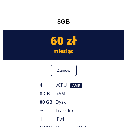
8GB
60 zł
miesiąc
Zamów
4
vCPU
AMD
8 GB
RAM
80 GB
Dysk
∞
Transfer
1
IPv4