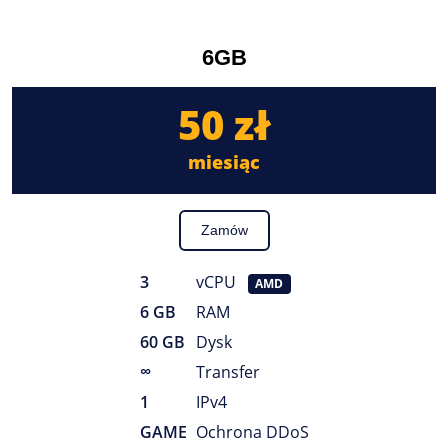
6GB
50 zł
miesiąc
Zamów
3
vCPU
AMD
6 GB
RAM
60 GB
Dysk
∞
Transfer
1
IPv4
GAME
Ochrona DDoS